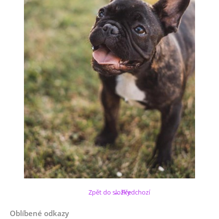
Zpět do složky
← Předchozí
Oblíbené odkazy