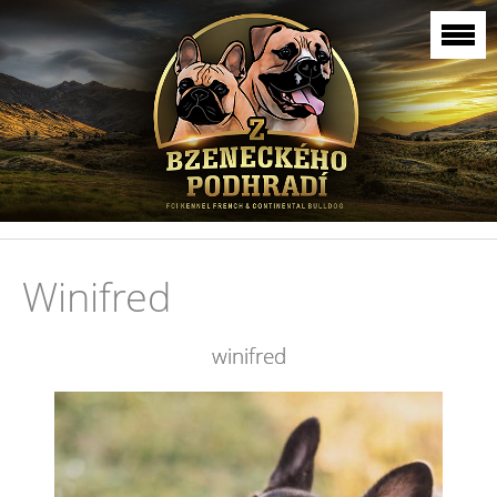
Winifred
winifred