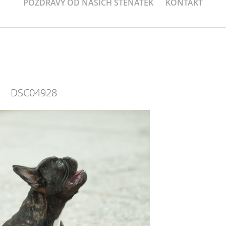
POZDRAVY OD NAŠICH ŠTEŇÁTEK
KONTAKT
DSC04928