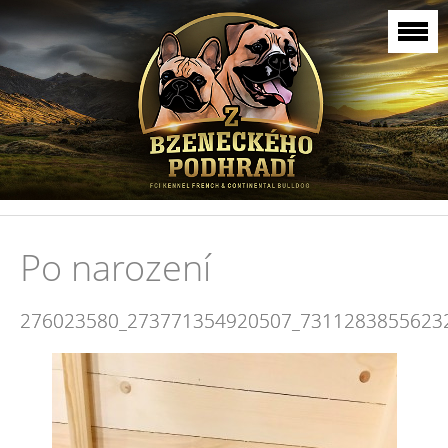
Po narození
276023580_273771354920507_7311283855623