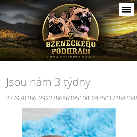
Jsou nám 3 týdny
277970386_292278686395108_2475017384334