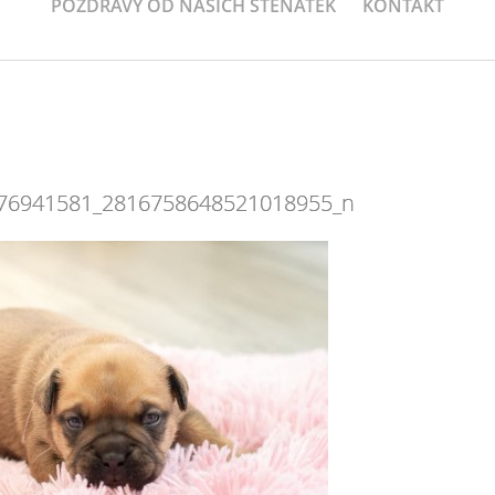
POZDRAVY OD NAŠICH ŠTEŇÁTEK
KONTAKT
76941581_2816758648521018955_n