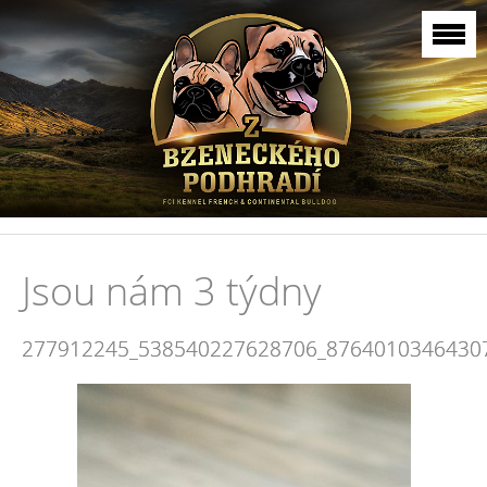
Jsou nám 3 týdny
277912245_538540227628706_8764010346430