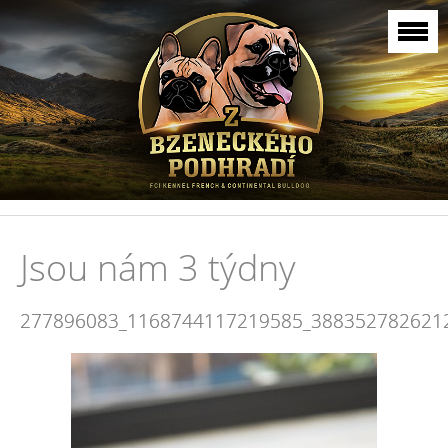
Jsou nám 3 týdny
277896083_1168744117219585_388352782621