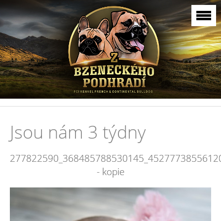
Jsou nám 3 týdny
277822590_368485788530145_4527773855612
- kopie