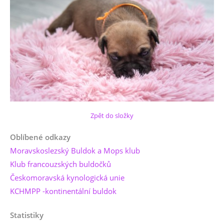
Zpět do složky
Oblíbené odkazy
Moravskoslezský Buldok a Mops klub
Klub francouzských buldočků
Českomoravská kynologická unie
KCHMPP -kontinentální buldok
Statistiky