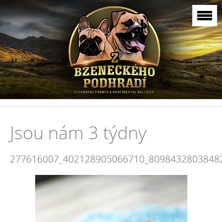
Jsou nám 3 týdny
277616007_402128905066710_8098432803848